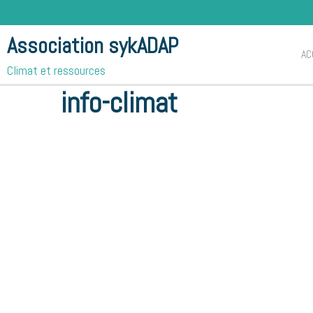
Association sykADAP
AC
Climat et ressources
Accueil
Notre agenda
info-climat
info-climat