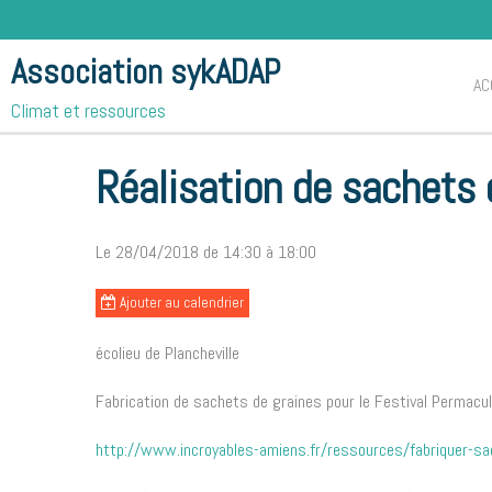
Association sykADAP
AC
Accueil
Notre agenda
Réalisation de sachets de graines
Climat et ressources
Réalisation de sachets 
Le 28/04/2018
de 14:30
à 18:00
Ajouter au calendrier
écolieu de Plancheville
Fabrication de sachets de graines pour le Festival Permac
http://www.incroyables-amiens.fr/ressources/fabriquer-sa