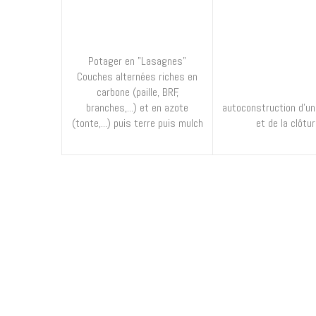
Potager en "Lasagnes"
Couches alternées riches en
carbone (paille, BRF,
branches,...) et en azote
autoconstruction d'un 
(tonte,...) puis terre puis mulch
et de la clôtu