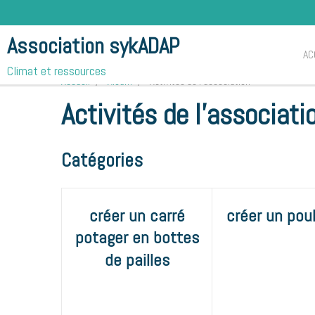
Association sykADAP
AC
Climat et ressources
Accueil
Album
Activités de l'association
Activités de l'associati
Catégories
créer un carré
créer un poul
potager en bottes
de pailles