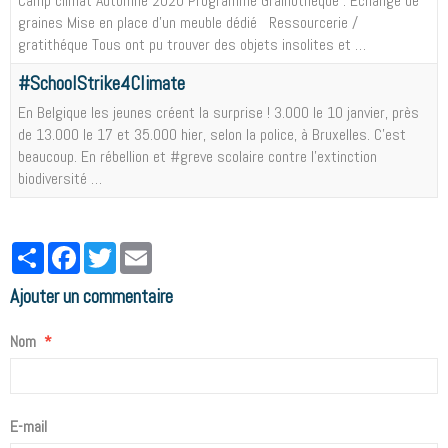
Camp climat Automne 2020 Programme Grainothèque : Échange de
graines Mise en place d’un meuble dédié Ressourcerie /
gratithéque Tous ont pu trouver des objets insolites et …
#SchoolStrike4Climate
En Belgique les jeunes créent la surprise ! 3.000 le 10 janvier, près
de 13.000 le 17 et 35.000 hier, selon la police, à Bruxelles. C'est
beaucoup. En rébellion et #greve scolaire contre l'extinction
biodiversité …
Partager
Facebook
Twitter
Email
Ajouter un commentaire
Nom
E-mail