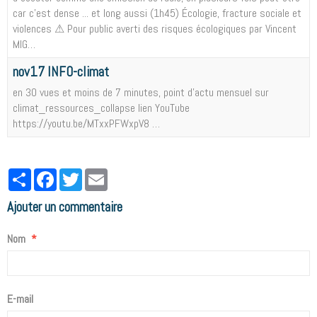
car c'est dense ... et long aussi (1h45) Écologie, fracture sociale et
violences ⚠ Pour public averti des risques écologiques par Vincent
MIG…
nov17 INFO-climat
en 30 vues et moins de 7 minutes, point d'actu mensuel sur
climat_ressources_collapse lien YouTube
https://youtu.be/MTxxPFWxpV8 …
Partager
Facebook
Twitter
Email
Ajouter un commentaire
Nom
E-mail