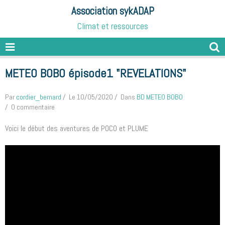
Association sykADAP
Climat et ressources
METEO BOBO épisode1 "REVELATIONS"
Par
cordier_bernard
Le 10/05/2020
Dans
BD METEO BOBO
0 commentaire
Voici le début des aventures de POCO et PLUME