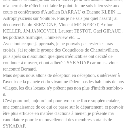
m'a permis de réfléchir et faire le point. Je me suis intéressée aux
cours et conférences d'Aurélien BARRAU et Etienne KLEIN ....
Astrophysiciens sur Youtube. Puis je ne sais par quel hasard j'ai
découvert Pablo SERVIGNE, Vincent MIGNEROT, Arthur
KELLER, J.M.JANCOVICI, Laurent TESTOT, Gael GIRAUD,
les podcasts Sismique, Thinkerview etc.....
Avec tout ce que j'apprenais, je ne pouvais pas rester les bras
croisés, j'ai rejoint le groupe des Coquelicots de Chartainvilliers,
puis après sa dissolution quelques irréductibles ont décidé de
continuer à œuvrer, et ont adhéré à SYKADAP car nous avions
rencontré Bernard.
Mais depuis nous allons de déception en déception, s'intéresser à
l'avenir de la planète et du vivant ne fédère pas les habitants de nos
villages, les élus locaux n'y prêtent pas non plus d'intérêt semble-t-
il.
C'est pourquoi, aujourd'hui pour avoir une force supplémentaire,
une connaissance de ce qui ce passe sur le département, et pouvoir
être plus efficace en matière d'actions à mener, je présente ma
candidature pour le renouvellement des membres sortants de
SYKADAP.