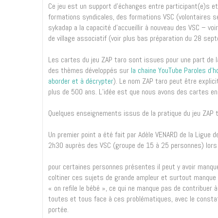
Ce jeu est un support d’échanges entre participant(e)s et 
formations syndicales, des formations VSC (volontaires ser
sykadap a la capacité d’accueillir à nouveau des VSC – voi
de village associatif (voir plus bas préparation du 28 sep
Les cartes du jeu ZAP taro sont issues pour une part de 
des thèmes développés sur
la chaine YouTube Paroles d’h
aborder et à décrypter
). Le nom ZAP taro peut être explici
plus de 500 ans. L’idée est que nous avons des cartes en m
Quelques enseignements issus de la pratique du jeu ZAP t
Un premier point a été fait par Adèle VENARD de la Ligue 
2h30 auprès des VSC (groupe de 15 à 25 personnes) lors d
pour certaines personnes présentes il peut y avoir manque
coltiner ces sujets de grande ampleur et surtout manque d
« on refile le bébé », ce qui ne manque pas de contribuer à
toutes et tous face à ces problématiques, avec le constat
portée.