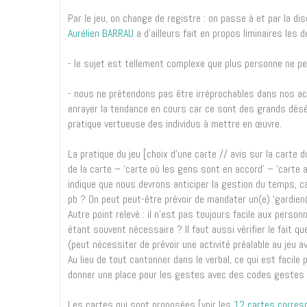
Par le jeu, on change de registre : on passe à et par la 
Aurélien BARRAU
a d’ailleurs fait en propos liminaires les 
- le sujet est tellement complexe que plus personne ne peu
- nous ne prétendons pas être irréprochables dans nos acti
enrayer la tendance en cours car ce sont des grands désé
pratique vertueuse des individus à mettre en œuvre.
La pratique du jeu [choix d’une carte // avis sur la carte
de la carte – ‘carte où les gens sont en accord’ – ‘carte a
indique que nous devrons anticiper la gestion du temps, c
pb ? On peut peut-être prévoir de mandater un(e) ‘gardien
Autre point relevé : il n’est pas toujours facile aux per
étant souvent nécessaire ? Il faut aussi vérifier le fait q
(peut nécessiter de prévoir une activité préalable au jeu av
Au lieu de tout cantonner dans le verbal, ce qui est facil
donner une place pour les gestes avec des codes gestes et
Les cartes qui sont proposées [voir les
12 cartes corresp