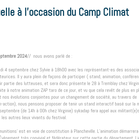
lle à l’occasion du Camp Climat
septembre 2024
// nous avons parlé de :
credi 4 septembre chez Sylvie à 18h00 avec les représentant-es des associa
teurices. Il y aura plein de façons de participer ( stand, animation, conféren
 sûr partie des lutteuses, et sera donc présente le 28 à Tremblay chez Virgin
e à notre animation ZAP taro de ce jour, et vu que cela revêt de plus en p
nos évolutions conjointes pour un changement de société, au travers de
on-action), nous pensons proposer de tenir un stand interactif basé sur la 
 septembre (de 14h à 00h chez Virginie) sykadap fera appel aux militant(e)
les autres lieux vivants du festival.
nitions’ est en voie de constitution à Plancheville. L’animation démarrera 
Évènement très convivial et fédérateur sur cette partie du département. Li