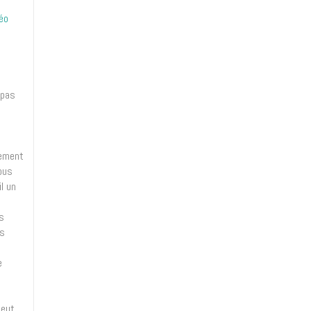
éo
 pas
nement
nous
l un
s
is
e
peut