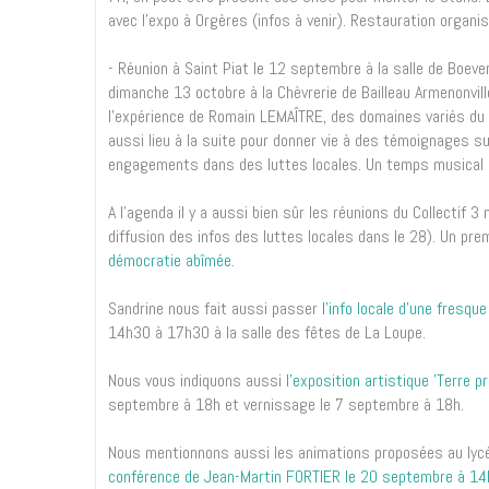
avec l’expo à Orgères (infos à venir). Restauration organi
- Réunion à Saint Piat le 12 septembre à la salle de Boe
dimanche 13 octobre à la Chèvrerie de Bailleau Armenonvill
l’expérience de Romain LEMAÎTRE, des domaines variés du
aussi lieu à la suite pour donner vie à des témoignages su
engagements dans des luttes locales. Un temps musical ser
A l’agenda il y a aussi bien sûr les réunions du Collectif 3
diffusion des infos des luttes locales dans le 28). Un p
démocratie abîmée
.
Sandrine nous fait aussi passer
l’info locale d’une fresqu
14h30 à 17h30 à la salle des fêtes de La Loupe.
Nous vous indiquons aussi
l'exposition artistique 'Terre p
septembre à 18h et vernissage le 7 septembre à 18h.
Nous mentionnons aussi les animations proposées au lycé
conférence de Jean-Martin FORTIER le 20 septembre à 14