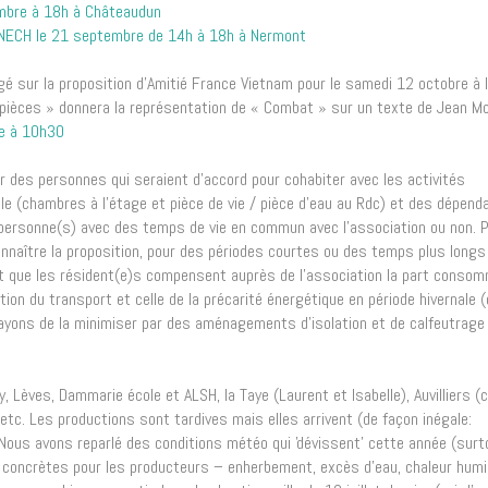
embre à 18h à Châteaudun
NENECH le 21 septembre de 14h à 18h à Nermont
gé sur la proposition d’Amitié France Vietnam pour le samedi 12 octobre à 
n pièces » donnera la représentation de « Combat » sur un texte de Jean Mo
re à 10h30
ur des personnes qui seraient d'accord pour cohabiter avec les activités
pale (chambres à l’étage et pièce de vie / pièce d’eau au Rdc) et des dépen
s personne(s) avec des temps de vie en commun avec l’association ou non. 
connaître la proposition, pour des périodes courtes ou des temps plus longs
ait que les résident(e)s compensent auprès de l’association la part conso
uestion du transport et celle de la précarité énergétique en période hivernale 
yons de la minimiser par des aménagements d’isolation et de calfeutrage 
y, Lèves, Dammarie école et ALSH, la Taye (Laurent et Isabelle), Auvilliers (
, etc. Les productions sont tardives mais elles arrivent (de façon inégale:
. Nous avons reparlé des conditions météo qui 'dévissent' cette année (surt
concrètes pour les producteurs – enherbement, excès d’eau, chaleur humi