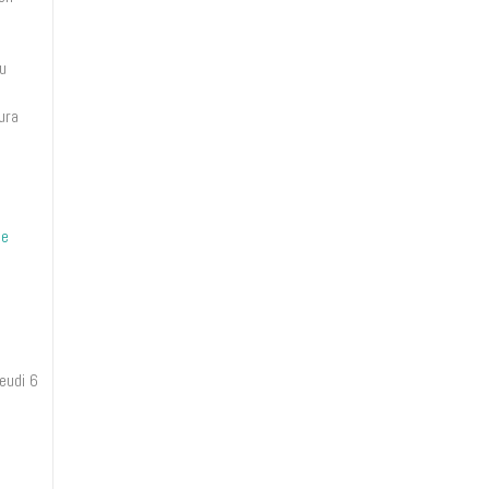
u
ura
ne
eudi 6