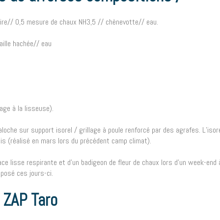
ire// 0,5 mesure de chaux NH3,5 // chènevotte// eau.
aille hachée// eau
age à la lisseuse).
loche sur support isorel / grillage à poule renforcé par des agrafes. L’isor
ois (réalisé en mars lors du précédent camp climat).
ace lisse respirante et d’un badigeon de fleur de chaux lors d’un week-end 
posé ces jours-ci.
 ZAP Taro