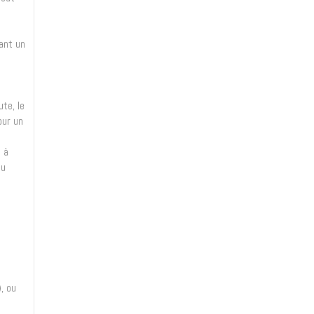
ant un
te, le
our un
s à
eu
, ou