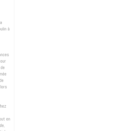
la
ulin à
dances
Pour
 de
mmée
(de
lors
chez
out en
de,