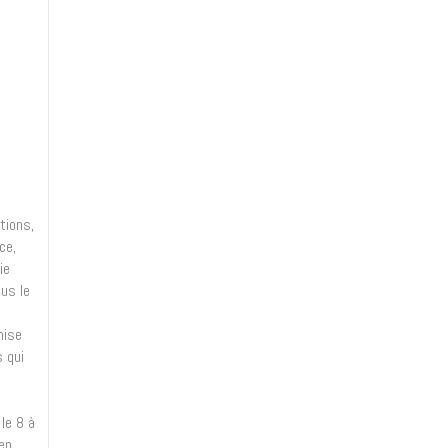
tions,
ce,
ie
lus le
mise
s qui
le 8 à
en