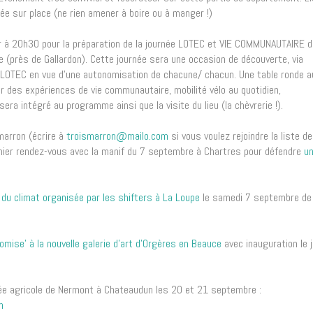
sée sur place (ne rien amener à boire ou à manger !)
ver à 20h30 pour la préparation de la journée LOTEC et VIE COMMUNAUTAIRE d
e (près de Gallardon). Cette journée sera une occasion de découverte, via
 LOTEC en vue d’une autonomisation de chacune/ chacun. Une table ronde a
r des expériences de vie communautaire, mobilité vélo au quotidien,
a intégré au programme ainsi que la visite du lieu (la chèvrerie !).
 marron (écrire à
troismarron@mailo.com
si vous voulez rejoindre la liste de
remier rendez-vous avec la manif du 7 septembre à Chartres pour défendre
u
e du climat organisée par les shifters à La Loupe
le samedi 7 septembre de
romise' à la nouvelle galerie d'art d'Orgères en Beauce
avec inauguration le j
e agricole de Nermont à Chateaudun les 20 et 21 septembre :
h