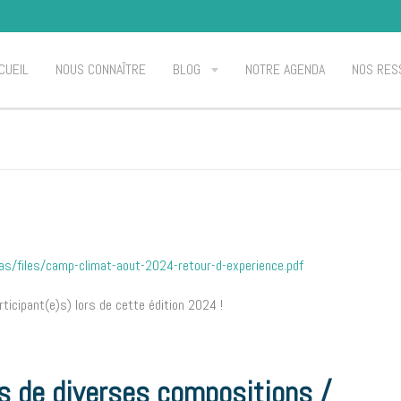
CUEIL
NOUS CONNAÎTRE
BLOG
NOTRE AGENDA
NOS RES
s/files/camp-climat-aout-2024-retour-d-experience.pdf
rticipant(e)s) lors de cette édition 2024 !
s de diverses compositions /