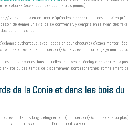
t être élaborée (aussi pour des publics plus jeunes).
he // « les jeunes en ont marre ‘qu’on les prennent pour des cons’ en prôn
 besoin de donner un avis, de se confronter, y compris en relayant des fake
s des échanges si besoin.
d’échange authentique, avec l’occasion pour chacun(e) d’expérimenter l’écou
, la mise en évidence pour certain(e)s de voies pour un engagement, ou p
elles, mais les questions actuelles relatives à l’écologie ne sont-elles pa
es d’anxiété où des temps de discernement sont recherchés et finalement p
ds de la Conie et dans les bois du
o après un temps long d’éloignement (pour certain(e)s quinze ans ou plus)
d’une pratique plus assidue de déplacements à venir.