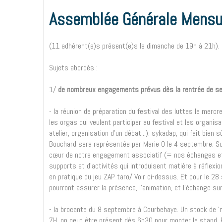
Assemblée Générale Mensue
(11 adhérent(e)s présent(e)s le dimanche de 19h à 21h).
Sujets abordés :
1/
de nombreux engagements prévus dès la rentrée de 
- la réunion de préparation du festival des luttes le mer
les orgas qui veulent participer au festival et les organisa
atelier, organisation d'un débat...). sykadap, qui fait bien
Bouchard sera représentée par Marie O le 4 septembre. Suit
cœur de notre engagement associatif (= nos échanges et 
supports et d’activités qui introduisent matière à réflexi
en pratique du jeu ZAP taro/ Voir ci-dessus. Et pour le 28
pourront assurer la présence, l’animation, et l'échange sur 
- la brocante du 8 septembre à Courbehaye. Un stock de ‘mu
7H, on peut être présent dès 6h30 pour monter le stand. 