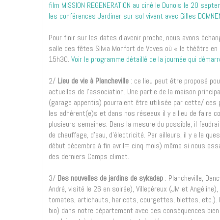
film MISSION REGENERATION au ciné le Dunois le 20 sept
les conférences Jardiner sur sol vivant avec Gilles DOM
Pour finir sur les dates d'avenir proche, nous avons échan
salle des fêtes Silvia Monfort de Voves où « le théâtre e
15h30.
Voir le programme détaillé de la journée qui démar
2/
Lieu de vie à Plancheville
: ce lieu peut être proposé po
actuelles de l’association. Une partie de la maison princi
(garage appentis) pourraient être utilisée par cette/ ce
les adhérent(e)s et dans nos réseaux il y a lieu de faire 
plusieurs semaines. Dans la mesure du possible, il faudr
de chauffage, d’eau, d’électricité. Par ailleurs, il y a la q
début décembre à fin avril= cinq mois) même si nous essa
des derniers Camps climat.
3/
Des nouvelles de jardins de sykadap
: Plancheville, Danc
André, visité le 26 en soirée), Villepéreux (JM et Angéline)
tomates, artichauts, haricots, courgettes, blettes, etc.)
bio) dans notre département avec des conséquences bien 