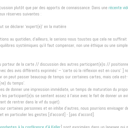
discussion plutôt que par des apports de connaissance. Dans une
récente vid
deux réserves suivantes :
t se déclarer ‘expert(e)’ en la matière
ons au quotidien, d’ailleurs, le serions-nous toustes que cela ne suffirait
quilibres systémiques qu’il faut compenser, non une éthique ou une simple
 du porteur de la carte // discussion des autres participant(e)s // position
vec des avis différents exprimés’ – ‘carte où la réflexion est en cours’ ] 
ar on peut passer beaucoup de temps sur certaines cartes, mais cela est-i
(ne) du temps’.
sonnes de donner une impression immédiate, un temps de maturation du propo
ue les participant(e)s se sentent assez à l’aise avec le fait de donner un av
ant de rentrer dans le vif du sujet).
e pour certaines personnes et en inhibe d’autres, nous pourrions envisager d
 en particulier les gestes [d’accord] - [pas d’accord].
ondantes à la conférence d’A Keller
] sont exprimées dans un langage qui 