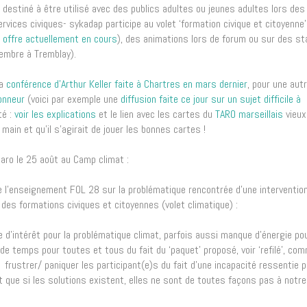
destiné à être utilisé avec des publics adultes ou jeunes adultes lors des
vices civiques- sykadap participe au volet ‘formation civique et citoyenne’
r
offre actuellement en cours
), des animations lors de forum ou sur des s
tembre à Tremblay).
la
conférence d’Arthur Keller faite à Chartres en mars dernier
, pour une aut
onneur
(voici par exemple une
diffusion faite ce jour sur un sujet difficile à
té :
voir les explications
et le lien avec les cartes du
TARO marseillais
vieux
ain et qu’il s’agirait de jouer les bonnes cartes !
aro le 25 août au Camp climat :
de l’enseignement FOL 28 sur la problématique rencontrée d’une interventio
es formations civiques et citoyennes (volet climatique) :
 d’intérêt pour la problématique climat, parfois aussi manque d’énergie po
e temps pour toutes et tous du fait du ‘paquet’ proposé, voir ‘refilé’, co
 frustrer/ paniquer les participant(e)s du fait d’une incapacité ressentie p
 que si les solutions existent, elles ne sont de toutes façons pas à notre