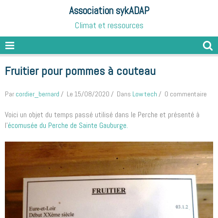
Association sykADAP
Climat et ressources
Fruitier pour pommes à couteau
Par
cordier_bernard
Le 15/08/2020
Dans
Low tech
0 commentaire
Voici un objet du temps passé utilisé dans le Perche et présenté à
l'
écomusée du Perche de Sainte Gauburge.