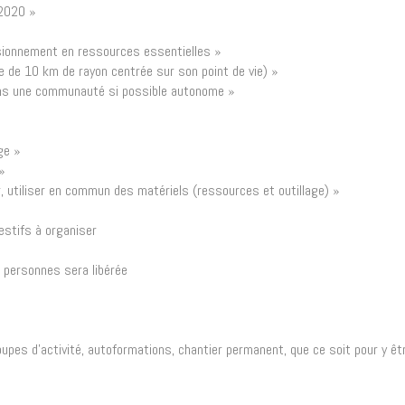
 2020 »
isionnement en ressources essentielles »
e de 10 km de rayon centrée sur son point de vie) »
dans une communauté si possible autonome »
ge »
 »
ir, utiliser en commun des matériels (ressources et outillage) »
estifs à organiser
 personnes sera libérée
pes d’activité, autoformations, chantier permanent, que ce soit pour y êt