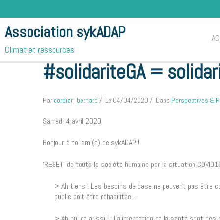
Association sykADAP
AC
Climat et ressources
Accueil
Blog
Perspectives & Projets
#solidariteGA = 
#solidariteGA = solidar
Par
cordier_bernard
Le 04/04/2020
Dans
Perspectives & P
Samedi 4 avril 2020
Bonjour à toi ami(e) de sykADAP !
‘RESET’ de toute la société humaine par la situation COVID1
> Ah tiens ! Les besoins de base ne peuvent pas être co
public doit être réhabilitée…
> Ah oui et aussi ! : l’alimentation et la santé sont d