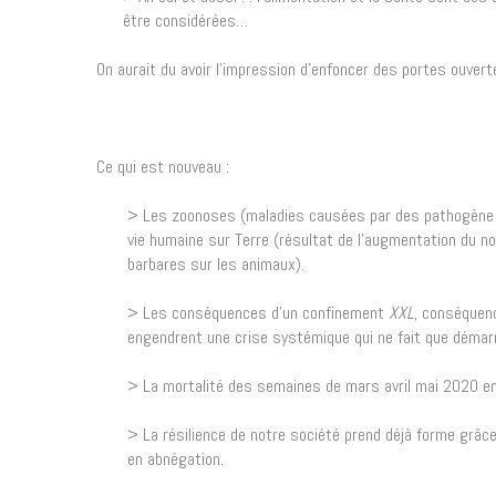
être considérées…
On aurait du avoir l’impression d’enfoncer des portes ouvert
Ce qui est nouveau :
> Les zoonoses (maladies causées par des pathogène d
vie humaine sur Terre (résultat de l’augmentation du n
barbares sur les animaux).
> Les conséquences d’un confinement
XXL
, conséquen
engendrent une crise systémique qui ne fait que démarr
> La mortalité des semaines de mars avril mai 2020 e
> La résilience de notre société prend déjà forme grâce
en abnégation.