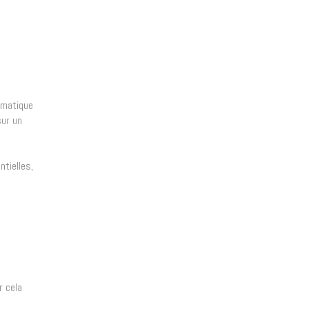
imatique
sur un
tielles,
r cela