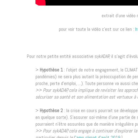
extrait d'une vidéo
pour voir toute la vidéo c'est sur ce lien :
h
Pour notre petite entité associative sykADAP, il s’agit d’évo
>
Hypothèse 1
: l’objet de notre engagement, le CLIMAT
pandémies) ne sera plus autant la préoccupation de per
proche, perte d’emploi, …). Toute personne va aussi che
>> Pour sykADAP, cela implique de revisiter les approch
sécuriser sa santé et son alimentation est vertueux à 
>
Hypothèse 2
: la crise en cours pourrait se développ
en quelque sorte). S’assurer soi-même d’une partie de 
pourraient n’être assurées que de manière irrégulière 
>> Pour sykADAP, cela engage à continuer d’explorer la 
particulier depuis le
Camp climat d’août 2019
).