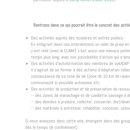
Rentrons dans ce qui pourrait être le concret des activ
Des activités auprès des scolaires et autres publics :
En intégrant dans nos interventions un volet de prise e
y est relié (avec le CLIMAT, c’est aussi une menace pote
temps plus long, avec nos possibilités d’action qui s’ame
Des activités d’autoformation des membres de sykADAP 
il s’agirait de se former à des actions d’adaptation tel
connaissance de sa zone de vie (zone de 10 km de rayon 
communauté si possible autonome, etc.
Des activités de production et de préservation de resso
-- des zones de maraichage et de cueillette sauvage à d
-- des denrées à produire, collecter, conserver, distribuer
-- des matériels à entretenir, réhabiliter, concevoir, util
Si nous avançons dans cette voie, émergent alors des groupe
dès le temps de confinement) :