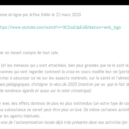
 mise en ligne par Arthur Keller le 22 mars 2020
ttps://www.youtube.com/watch?v=9CSuuEdpEuI&feature=emb_logo
luer en tenant compte de tout cela.
 (et les menaces qui y sont attachées, bien plus grandes que ne le sont l
sonnes qui vont regarder comment la crise en cours modifie leur vie (perte
rcher à sécuriser sa vie sur les aspects matériels, sur la santé et l’alimen
es pédagogiques, d’intégrer le vécu de 2020 (montrer par ex. que le fait d
de nombreux égards et aussi sur le volet climatique).
er avec des effets dominos de plus en plus inattendus (un autre type de co
sa subsistance ne serait peut-être plus un luxe. De même certaines activi
par les agents habituels…
voie de l’autonomisation locale déjà très présente dans nos activités (en