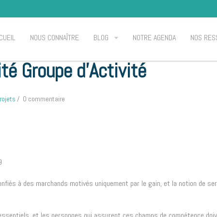
CUEIL
NOUS CONNAÎTRE
BLOG
NOTRE AGENDA
NOS RES
solidarité Groupe d'Activité
ité Groupe d'Activité
rojets
0 commentaire
9
nfiés à des marchands motivés uniquement par le gain, et la notion de ser
es essentiels, et les personnes qui assurent ces champs de compétence doi