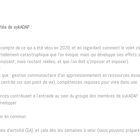
ités de sykADAP :
n compte de ce qui a été vécu en 2020, et en regardant comment le volet cl
ntiellement catastrophique que l’on évoque, mais qui développe ses effets 
nuisent, mais restent réelles, et que l’on doit s’imposer et imposer).
:
les que : gestion communautaire d’un approvisionnement en ressources essen
centrée sur son point de vie), compétences requises pour vivre dans une
urces contribuant à l’entraide au sein du groupe des membres de sykADAP :
évelopper
iser en commun.
s d’activité (GA), et cela dès les semaines à venir (nous pouvons prépare