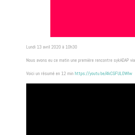
Lundi 13 avril 2020 à 10h30
Nous avons eu ce matin une première rencontre sykADAP vi
Voici un résumé en 12 min
https://youtu.be/4kCGFULOWIw