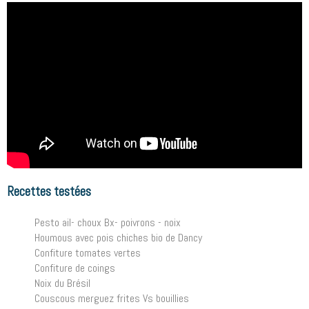
Recettes testées
Pesto ail- choux Bx- poivrons - noix
Houmous avec pois chiches bio de Dancy
Confiture tomates vertes
Confiture de coings
Noix du Brésil
Couscous merguez frites Vs bouillies