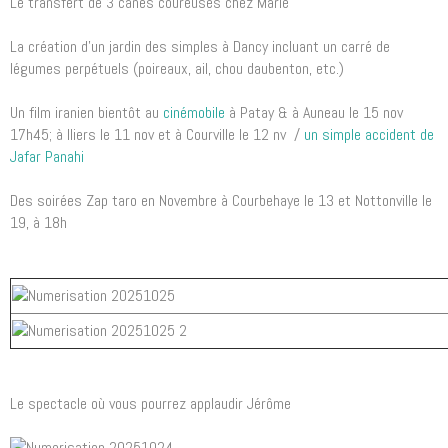
Le transfert de 3 canes coureuses chez Marie
La création d'un jardin des simples à Dancy incluant un carré de
légumes perpétuels (poireaux, ail, chou daubenton, etc.)
Un film iranien bientôt au
cinémobile
à Patay & à Auneau le 15 nov
17h45; à Iliers le 11 nov et à Courville le 12 nv /
un simple accident de
Jafar Panahi
Des soirées Zap taro en Novembre à Courbehaye le 13 et Nottonville le
19, à 18h
Le spectacle où vous pourrez applaudir Jérôme