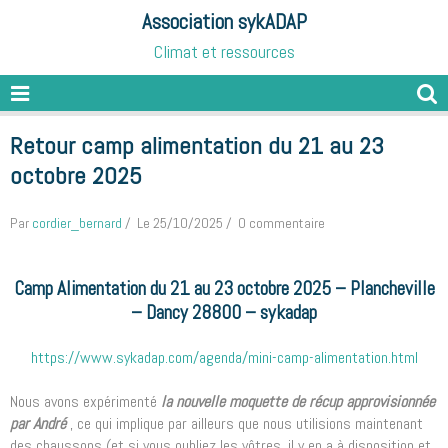
Association sykADAP
Climat et ressources
Retour camp alimentation du 21 au 23
octobre 2025
Par
cordier_bernard
Le 25/10/2025
0 commentaire
Camp Alimentation du 21 au 23 octobre 2025 – Plancheville
– Dancy 28800 – sykadap
https://www.sykadap.com/agenda/mini-camp-alimentation.html
Nous avons expérimenté
la nouvelle moquette de récup approvisionnée
par André
, ce qui implique par ailleurs que nous utilisions maintenant
des chaussons (et si vous oubliez les vôtres, il y en a à disposition et