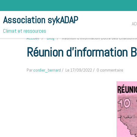
Association sykADAP
AC
Climat et ressources
Accueil
Blog
Réunion d'information Butte des Charbonni
Réunion d'information B
Par
cordier_bernard
Le 17/09/2022
0 commentaire