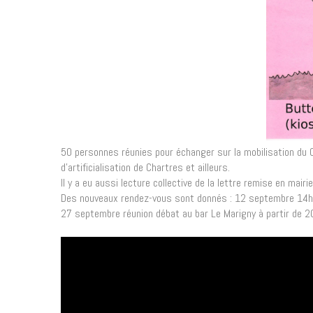
50 personnes réunies pour échanger sur la mobilisation du Co
d'artificialisation de Chartres et ailleurs.
Il y a eu aussi lecture collective de la lettre remise en mai
Des nouveaux rendez-vous sont donnés : 12 septembre 14h a
27 septembre réunion débat au bar Le Marigny à partir de 2