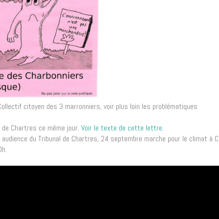
llectif citoyen des 3 marronniers, voir plus loin les problématiques
rie de Chartres ce même jour.
Voir le texte de cette lettre.
udience du Tribunal de Chartres, 24 septembre marche pour le climat à C
0h.