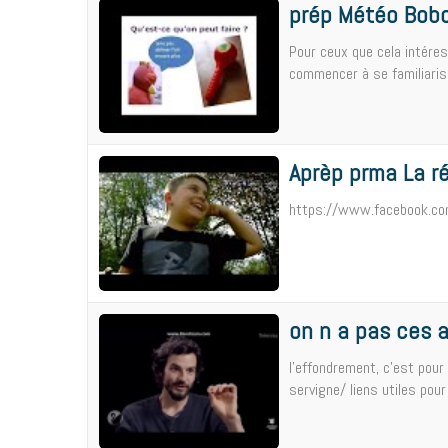
prép Météo Bob
Pour ceux que cela intéres
commencer à se familiarise
Aprèp prma La r
https://www.facebook.com
on n a pas ces 
l'effondrement, c'est pour
servigne/ liens utiles pour