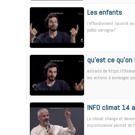
Les enfants
l'effondrement raconté au
pablo-servigne/"
qu'est ce qu'on 
extraits de https://think
les actions à envisager pou
INFO climat 14 a
Le climat change et devien
mycorhizienne permet de fai