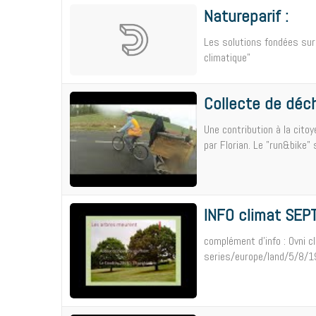
Natureparif :
Les solutions fondées sur 
climatique"
Collecte de déc
Une contribution à la cito
par Florian. Le "run&bike" s
INFO climat SEP
complément d'info : Ovni 
series/europe/land/5/8/19