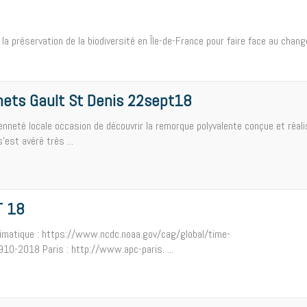
la préservation de la biodiversité en Île-de-France pour faire face au chan
hets Gault St Denis 22sept18
yenneté locale occasion de découvrir la remorque polyvalente conçue et réal
'est avéré très ...
T 18
climatique : https://www.ncdc.noaa.gov/cag/global/time-
10-2018 Paris : http://www.apc-paris. ...