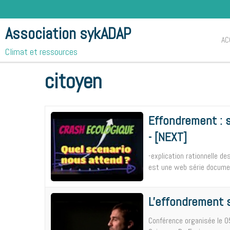
Association sykADAP
AC
Climat et ressources
Accueil
Vidéos
citoyen
citoyen
Effondrement : s
- [NEXT]
-explication rationnelle d
est une web série document
L'effondrement 
Conférence organisée le 0