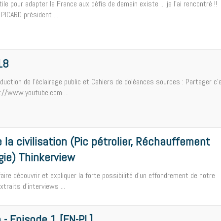
ile pour adapter la France aux défis de demain existe ... je l'ai rencontré !!
PICARD président ...
18
uction de l'éclairage public et Cahiers de doléances sources : Partager c'
://www.youtube.com ...
la civilisation (Pic pétrolier, Réchauffement
gie) Thinkerview
aire découvrir et expliquer la forte possibilité d'un effondrement de notre
xtraits d'interviews ...
 - Episode 1 [EN-PL]