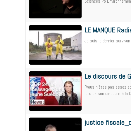
Sciences Po Environnement.
LE MANQUE Radia
Je suis le dernier survivan
Le discours de 
"Vous n'êtes pas assez ad
lors de son discours à la 
justice fiscale