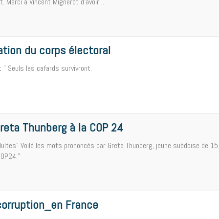
 Merci à Vincent Mignerot d'avoir ...
tion du corps électoral
t " Seuls les cafards survivront.
Greta Thunberg à la COP 24
ultes" Voilà les mots prononcés par Greta Thunberg, jeune suédoise de 15
COP24."
_corruption_en France