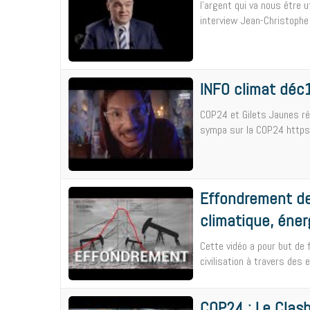
l'argent qui va nous être ut
interview Jean-Christophe 
INFO climat déc
COP24 et Gilets Jaunes réd
sympa sur la COP24 https
Effondrement de 
climatique, éner
Cette vidéo a pour but de f
civilisation à travers des e
COP24 : Le Clash