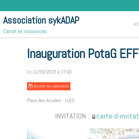
Association sykADAP
AC
Accueil
Notre agenda
Inauguration PotaG EFFUSION 28
Climat et ressources
Inauguration PotaG EF
Le 11/09/2020
à 17:00
Ajouter au calendrier
Place des Arcades - LUCE
INVITATION :
carte-d-invita