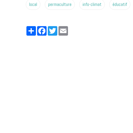
local
permaculture
info-climat
éducatif
Partager
Facebook
Twitter
Email