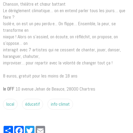
Chanson, théâtre et chœur battant
Le dérèglement climatique… on en entend parler tous les jours… que
faire ?
Isolé·e, on est un peu perdu·e... On flippe… Ensemble, la peur, se
transforme en
niaque ! Alors on s’assied, on écoute, on réfléchit, on propose, on
s’oppose… on
interagit avec 7 artistes qui ne cessent de chanter, jouer, danser,
haranguer, chahuter,
improviser… pour repartir avec la volonté de changer tout ça !
8 euros, gratuit pour les moins de 18 ans
le OFF
10 avenue Jehan de Beauce, 28000 Chartres
local
éducatif
info-climat
Partager
Facebook
Twitter
Email