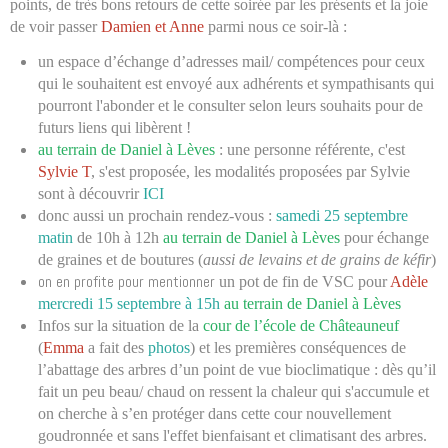
points,
de très bons retours de cette soirée par les présents et la joie
de voir passer
Damien et Anne
parmi nous ce soir-là
:
un espace d’échange d’adresses mail/ compétences pour ceux
qui le souhaitent est envoyé aux adhérents et sympathisants qui
pourront l'abonder et le consulter selon leurs souhaits pour de
futurs liens qui libèrent !
au terrain de Daniel à Lèves
: une personne référente, c'est
Sylvie T
, s'est proposée, les modalités proposées par Sylvie
sont à découvrir
ICI
donc aussi un prochain rendez-vous :
samedi 25 septembre
matin
de 10h à 12h
au terrain de Daniel à Lèves
pour échange
de graines et de boutures (
aussi de levains et de grains de kéfir
)
on en profite pour mentionner
un pot de fin de VSC pour
Adèle
mercredi 15 septembre à 15h
au terrain de Daniel à Lèves
Infos sur la situation de la
cour de l’école de Châteauneuf
(
Emma
a fait des
photos
) et les premières conséquences de
l’abattage des arbres d’un point de vue bioclimatique : dès qu’il
fait un peu beau/ chaud on ressent la chaleur qui s'accumule et
on cherche à s’en protéger dans cette cour nouvellement
goudronnée et sans l'effet bienfaisant et climatisant des arbres.