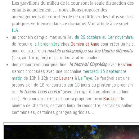
Les gravillons du milieu de la cour sont la seule distraction des
enfants actuellement …
nous allons proposer des
aménagements de cour d’école et/ ou diffuser des infos sur les
pratiques vertueuses dans ce domaine.
Voir article à ce sujet
LA
un prochain camp climat aura lieu
du 29 octobre au 1er novembre
,
de retour à
la Hardonnière
chez
Damien et Anne
pour créer un haie,
pour construire un
module prédagogique sur les Quatre éléments
(eau, air, terre, feu) et pour des visites locales
des rencontres pour peaufiner
le festival Clap'Adap
avec
Bastien
seront proposées avec une prochaine
mercredi 15 septembre
matin
de 10h à 12h chez
Laurent
à
La Taye.
Ce festival est une
proposition de 18 rencontres sur 18 jours au printemps prochain
sur
le thème 'nous nourrir'
(avec un regard très climatique bien
sûr). Plusieurs lieux seront aussi proposés avec
Bastien
: le
cinéma de Chartres, certains lieux de rencontre, certaines salles
communales, certaines granges agricoles ...