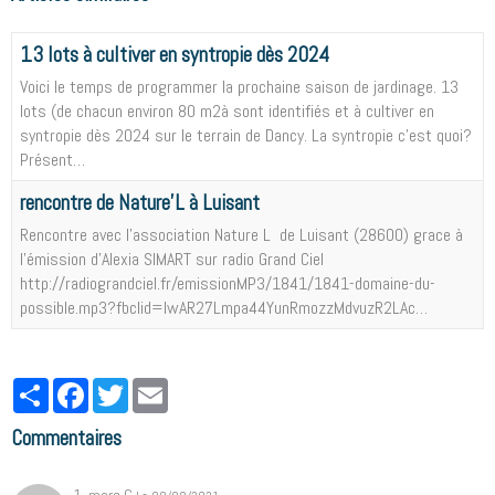
13 lots à cultiver en syntropie dès 2024
Voici le temps de programmer la prochaine saison de jardinage. 13
lots (de chacun environ 80 m2à sont identifiés et à cultiver en
syntropie dès 2024 sur le terrain de Dancy. La syntropie c'est quoi?
Présent…
rencontre de Nature'L à Luisant
Rencontre avec l'association Nature L de Luisant (28600) grace à
l'émission d'Alexia SIMART sur radio Grand Ciel
http://radiograndciel.fr/emissionMP3/1841/1841-domaine-du-
possible.mp3?fbclid=IwAR27Lmpa44YunRmozzMdvuzR2LAc…
Partager
Facebook
Twitter
Email
Commentaires