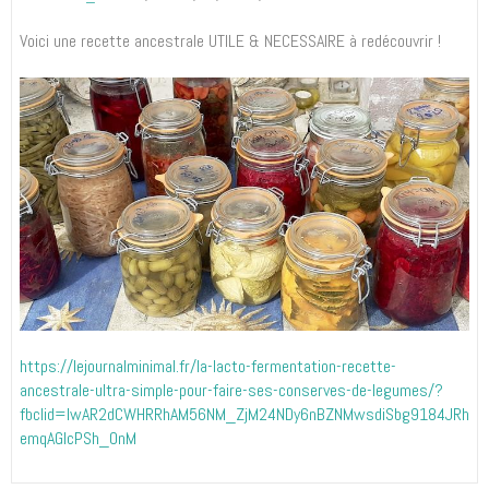
Voici une recette ancestrale UTILE & NECESSAIRE à redécouvrir !
https://lejournalminimal.fr/la-lacto-fermentation-recette-
ancestrale-ultra-simple-pour-faire-ses-conserves-de-legumes/?
fbclid=IwAR2dCWHRRhAM56NM_ZjM24NDy6nBZNMwsdiSbg9184JRh
emqAGIcPSh_OnM