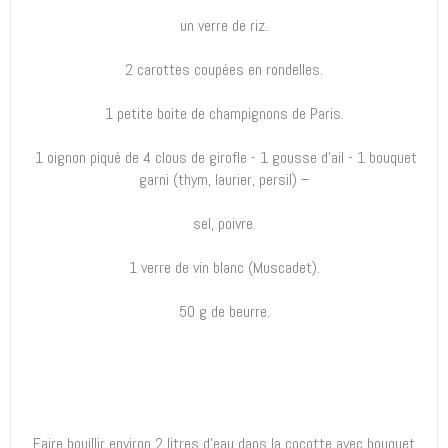
un verre de riz.
2 carottes coupées en rondelles.
1 petite boite de champignons de Paris.
1 oignon piqué de 4 clous de girofle - 1 gousse d’ail - 1 bouquet
garni (thym, laurier, persil) –
sel, poivre.
1 verre de vin blanc (Muscadet).
50 g de beurre.
Faire bouillir environ 2 litres d’eau dans la cocotte avec bouquet