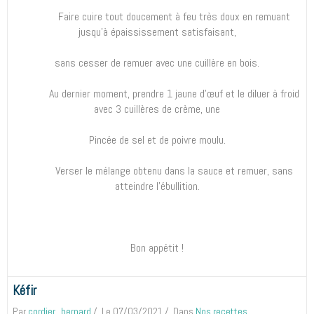
Faire cuire tout doucement à feu très doux en remuant
jusqu’à épaississement satisfaisant,
sans cesser de remuer avec une cuillère en bois.
Au dernier moment, prendre 1 jaune d’œuf et le diluer à froid
avec 3 cuillères de crème, une
Pincée de sel et de poivre moulu.
Verser le mélange obtenu dans la sauce et remuer, sans
atteindre l’ébullition.
Bon appétit !
Kéfir
Par
cordier_bernard
Le 07/03/2021
Dans
Nos recettes