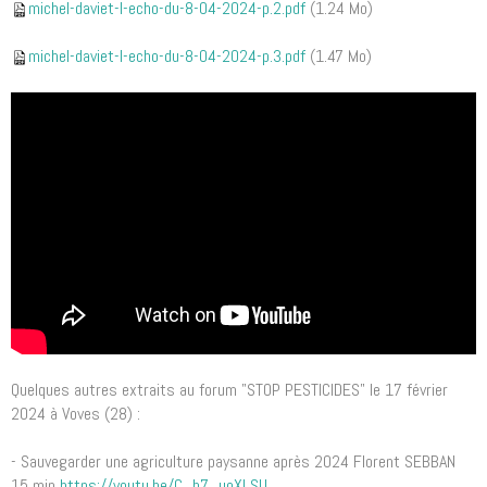
michel-daviet-l-echo-du-8-04-2024-p.2.pdf
(1.24 Mo)
michel-daviet-l-echo-du-8-04-2024-p.3.pdf
(1.47 Mo)
Quelques autres extraits au forum "STOP PESTICIDES" le 17 février
2024 à Voves (28) :
- Sauvegarder une agriculture paysanne après 2024 Florent SEBBAN
15 min
https://youtu.be/C_b7_uoXLSU