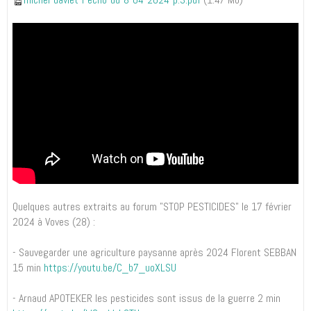
Quelques autres extraits au forum "STOP PESTICIDES" le 17 février
2024 à Voves (28) :
- Sauvegarder une agriculture paysanne après 2024 Florent SEBBAN
15 min
https://youtu.be/C_b7_uoXLSU
- Arnaud APOTEKER les pesticides sont issus de la guerre 2 min