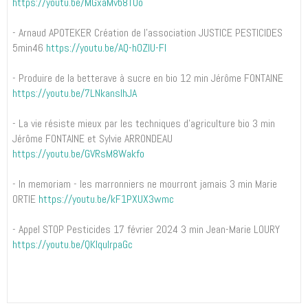
https://youtu.be/MGxaMvb8TUo
- Arnaud APOTEKER Création de l'association JUSTICE PESTICIDES
5min46
https://youtu.be/AQ-hOZIU-FI
- Produire de la betterave à sucre en bio 12 min Jérôme FONTAINE
https://youtu.be/7LNkanslhJA
- La vie résiste mieux par les techniques d'agriculture bio 3 min
Jérôme FONTAINE et Sylvie ARRONDEAU
https://youtu.be/GVRsM8Wakfo
- In memoriam - les marronniers ne mourront jamais 3 min Marie
ORTIE
https://youtu.be/kF1PXUX3wmc
- Appel STOP Pesticides 17 février 2024 3 min Jean-Marie LOURY
https://youtu.be/QKlquIrpaGc