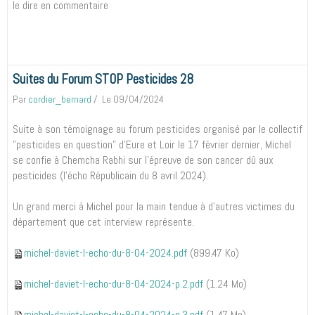
le dire en commentaire
Suites du Forum STOP Pesticides 28
Par
cordier_bernard
Le 09/04/2024
Suite à son témoignage au forum pesticides organisé par le collectif
"pesticides en question" d'Eure et Loir le 17 février dernier, Michel
se confie à Chemcha Rabhi sur l'épreuve de son cancer dû aux
pesticides (l'écho Républicain du 8 avril 2024).
Un grand merci à Michel pour la main tendue à d'autres victimes du
département que cet interview représente.
michel-daviet-l-echo-du-8-04-2024.pdf
(899.47 Ko)
michel-daviet-l-echo-du-8-04-2024-p.2.pdf
(1.24 Mo)
michel-daviet-l-echo-du-8-04-2024-p.3.pdf
(1.47 Mo)